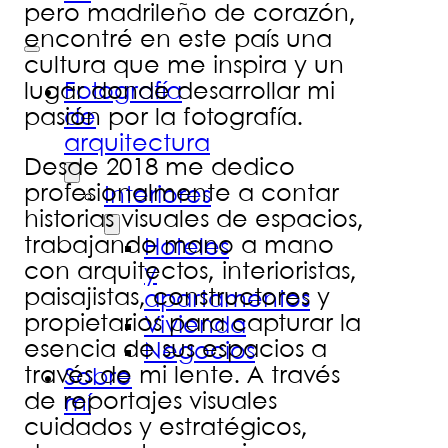
pero madrileño de corazón,
encontré en este país una
cultura que me inspira y un
lugar donde desarrollar mi
Fotografía
pasión por la fotografía.
de
arquitectura
Desde 2018 me dedico
profesionalmente a contar
Interiores
historias visuales de espacios,
trabajando mano a mano
Hoteles
con arquitectos, interioristas,
y
paisajistas, constructores y
apartamentos
propietarios para capturar la
Vivienda
esencia de sus espacios a
Negocios
través de mi lente. A través
Sobre
de reportajes visuales
mí
cuidados y estratégicos,