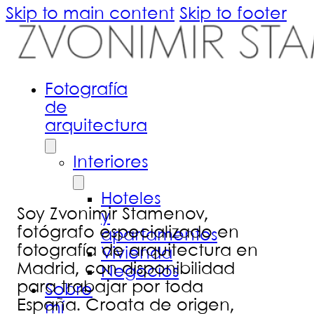
Skip to main content
Skip to footer
Fotografía
de
arquitectura
Interiores
Hoteles
Soy Zvonimir Stamenov,
y
fotógrafo especializado en
apartamentos
fotografía de arquitectura en
Vivienda
Madrid, con disponibilidad
Negocios
para trabajar por toda
Sobre
España. Croata de origen,
mí